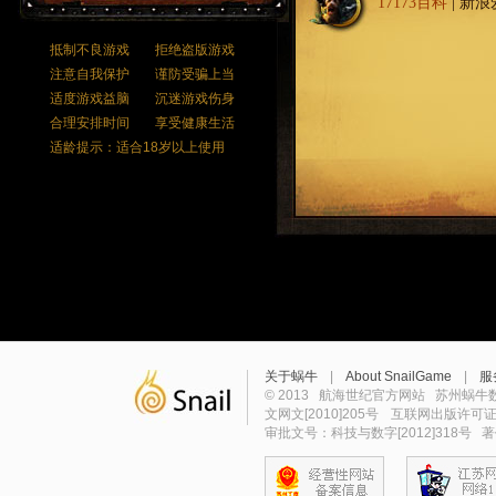
17173百科
|
新浪
抵制不良游戏
拒绝盗版游戏
注意自我保护
谨防受骗上当
适度游戏益脑
沉迷游戏伤身
合理安排时间
享受健康生活
适龄提示：适合18岁以上使用
关于蜗牛
|
About SnailGame
|
服
© 2013 航海世纪官方网站 苏州蜗牛数字
文网文[2010]205号
互联网出版许可
审批文号：科技与数字[2012]318号 著