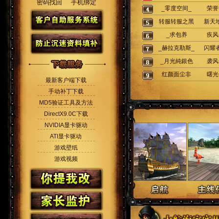
密码找回
手机绑定
_零度空间_
荣誉
转服转服之黑
新天
_求包养
可乐
疾风
_赫拉克勒斯_
闪耀
_月光純銀色
袭风
红颜面尘非
曙光
最新客户端下载
手动补丁下载
MD5验证工具及方法
DirectX9.0C下载
NVIDIA显卡驱动
ATI显卡驱动
游戏壁纸
游戏视频