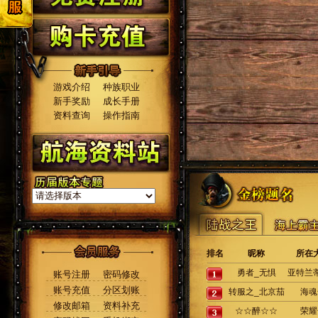
游戏介绍
种族职业
新手奖励
成长手册
资料查询
操作指南
排名
昵称
所在
勇者_无惧
亚特兰
账号注册
密码修改
账号充值
分区划账
转服之_北京茄
海魂
修改邮箱
资料补充
☆☆醉☆☆
子_
荣耀