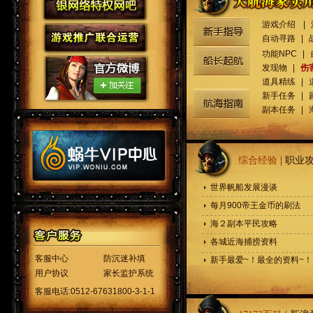
游戏介绍
|
自动寻路
|
功能NPC
|
发现物
|
伤
道具精练
|
新手任务
|
副本任务
|
综合经验
|
职业
世界帆船发展漫谈
每月900帝王金币的刷法
海２副本平民攻略
各城近海捕捞资料
客服中心
防沉迷补填
新手最爱~！最全的资料~！
用户协议
家长监护系统
客服电话:0512-67631800-3-1-1